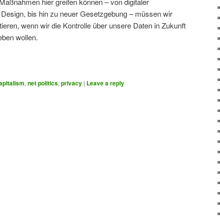
aßnahmen hier greifen können – von digitaler
y Design, bis hin zu neuer Gesetzgebung – müssen wir
tieren, wenn wir die Kontrolle über unsere Daten in Zukunft
eben wollen.
apitalism
,
net politics
,
privacy
|
Leave a reply