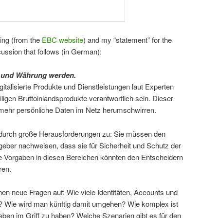
ning (from the
EBC website
) and my “statement” for the
cussion that follows (in German):
e und Währung werden.
italisierte Produkte und Dienstleistungen laut Experten
eiligen Bruttoinlandsprodukte verantwortlich sein. Dieser
 mehr persönliche Daten im Netz herumschwirren.
rch große Herausforderungen zu: Sie müssen den
ber nachweisen, dass sie für Sicherheit und Schutz der
e Vorgaben in diesen Bereichen könnten den Entscheidern
ren.
en neue Fragen auf: Wie viele Identitäten, Accounts und
h? Wie wird man künftig damit umgehen? Wie komplex ist
Leben im Griff zu haben? Welche Szenarien gibt es für den