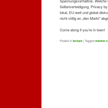
Spannungsverhältnis. Welche M
Selbstverteidigung, Privacy b
lokal, EU-weit und global disku
nicht völlig an „den Markt“ abg
Come along if you’re in town!
Posted in
lecture
|
Tagged
market c