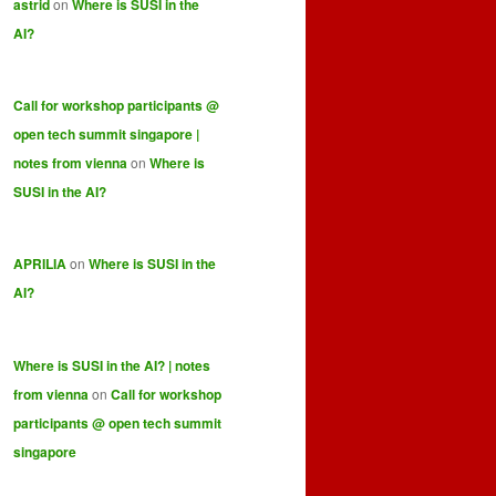
astrid
on
Where is SUSI in the
AI?
Call for workshop participants @
open tech summit singapore |
notes from vienna
on
Where is
SUSI in the AI?
APRILIA
on
Where is SUSI in the
AI?
Where is SUSI in the AI? | notes
from vienna
on
Call for workshop
participants @ open tech summit
singapore