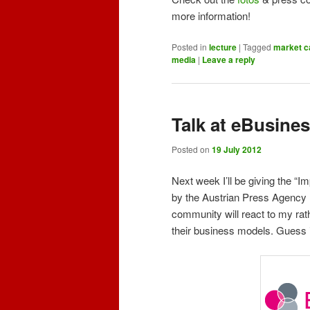
more information!
Posted in
lecture
|
Tagged
market c
media
|
Leave a reply
Talk at eBusin
Posted on
19 July 2012
Next week I’ll be giving the “Im
by the Austrian Press Agency 
community will react to my rath
their business models. Guess it