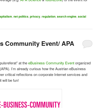
apitalism
,
net politics
,
privacy
,
regulation
,
search engine
,
social
ess Community Event/ APA
pulsreferat” at the
eBusiness Community Event
organized
(APA). I’m already curious how the Austrian eBusiness
er critical reflections on corporate Internet services and
 will be fun!