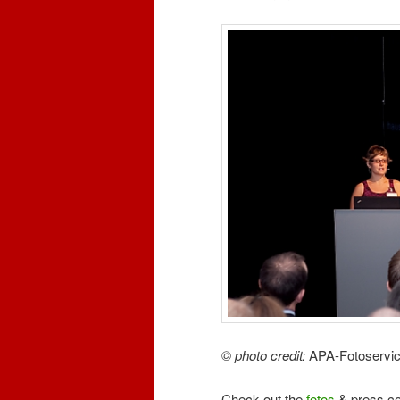
© photo credit:
APA-Fotoservi
Check out the
fotos
& press co