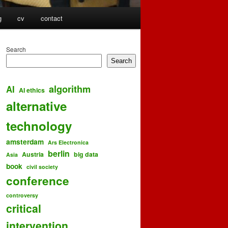
g
cv
contact
Search
Search
algorithm
AI
AI ethics
alternative
technology
amsterdam
Ars Electronica
berlin
Austria
big data
Asia
book
civil society
conference
controversy
critical
intervention