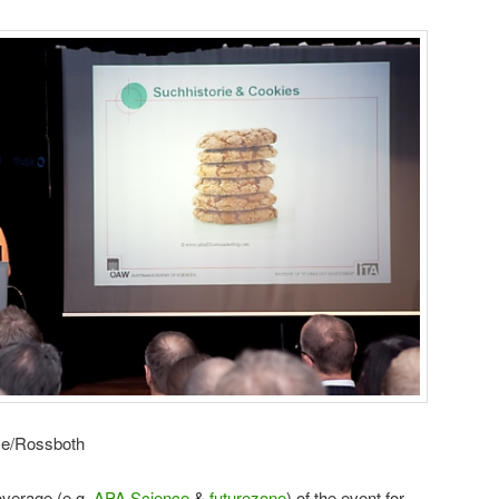
ce/Rossboth
verage (e.g.
APA Science
&
futurezone
) of the event for