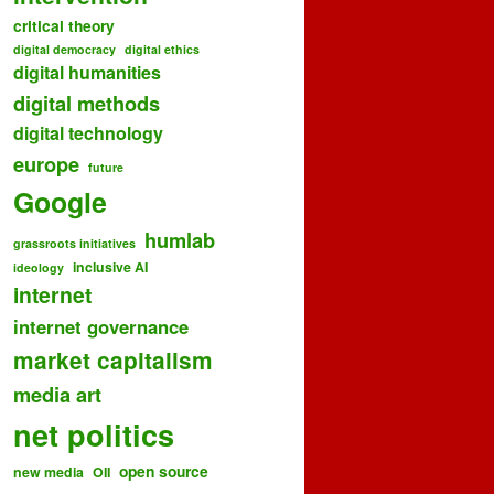
critical theory
digital democracy
digital ethics
digital humanities
digital methods
digital technology
europe
future
Google
humlab
grassroots initiatives
inclusive AI
ideology
internet
internet governance
market capitalism
media art
net politics
open source
new media
OII