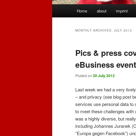
Main
Home
about
imprint
menu
MONTHLY ARCHIVES:
JULY 2012
Pics & press co
eBusiness even
Posted on
30 July 2012
Last week we had a very livel
– and privacy (see blog post b
services use personal data to c
to meet these challenges with (E
was a highly diverse, but reall
including Johannes Juranek (C
“Europa gegen Facebook”) un