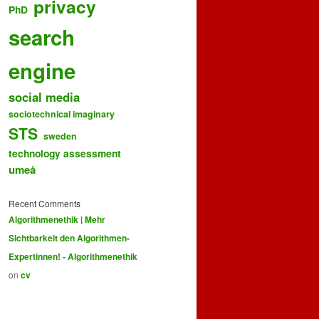
privacy
PhD
search
engine
social media
sociotechnical imaginary
STS
sweden
technology assessment
umeå
Recent Comments
Algorithmenethik | Mehr
Sichtbarkeit den Algorithmen-
Expertinnen! - Algorithmenethik
on
cv