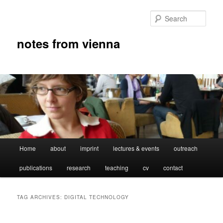
Skip
Skip
to
to
Sear
primary
secondary
content
content
notes from vienna
Main
Home
about
imprint
lectures & events
outreach
menu
publications
research
teaching
cv
contact
TAG ARCHIVES:
DIGITAL TECHNOLOGY