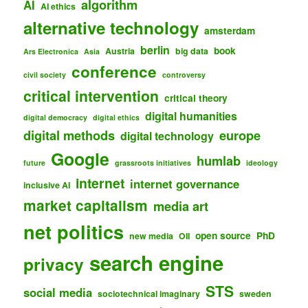
algorithm
AI
AI ethics
alternative technology
amsterdam
berlin
book
Austria
big data
Ars Electronica
Asia
conference
civil society
controversy
critical intervention
critical theory
digital humanities
digital democracy
digital ethics
digital methods
europe
digital technology
Google
humlab
future
grassroots initiatives
ideology
internet
internet governance
inclusive AI
market capitalism
media art
net politics
open source
PhD
new media
OII
search engine
privacy
STS
social media
sociotechnical imaginary
sweden