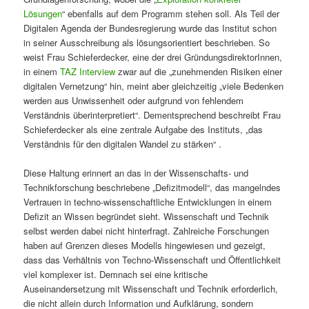
Lösungen
“ ebenfalls auf dem Programm stehen soll. Als Teil der
Digitalen Agenda der Bundesregierung wurde das Institut schon
in seiner Ausschreibung als lösungsorientiert beschrieben. So
weist Frau Schieferdecker, eine der drei GründungsdirektorInnen,
in einem
TAZ Interview
zwar auf die „zunehmenden Risiken einer
digitalen Vernetzung“ hin, meint aber gleichzeitig „viele Bedenken
werden aus Unwissenheit oder aufgrund von fehlendem
Verständnis überinterpretiert“. Dementsprechend beschreibt Frau
Schieferdecker als eine zentrale Aufgabe des Instituts, „das
Verständnis für den digitalen Wandel zu stärken“ .
Diese Haltung erinnert an das in der Wissenschafts- und
Technikforschung beschriebene „Defizitmodell“, das mangelndes
Vertrauen in techno-wissenschaftliche Entwicklungen in einem
Defizit an Wissen begründet sieht. Wissenschaft und Technik
selbst werden dabei nicht hinterfragt. Zahlreiche Forschungen
haben auf Grenzen dieses Modells hingewiesen und gezeigt,
dass das Verhältnis von Techno-Wissenschaft und Öffentlichkeit
viel komplexer ist. Demnach sei eine kritische
Auseinandersetzung mit Wissenschaft und Technik erforderlich,
die nicht allein durch Information und Aufklärung, sondern