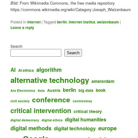
Bild:
From Wikimedia Commons, the free media repository
https://commons.wikimedia.org/wiki/Category:Joseph_Weizenbaum
Posted in
internet
|
Tagged
berlin
,
internet institut
,
weizenbaum
|
Leave a reply
Search
Search
algorithm
AI
AI ethics
alternative technology
amsterdam
berlin
book
Austria
big data
Ars Electronica
Asia
conference
civil society
controversy
critical intervention
critical theory
digital humanities
digital democracy
digital ethics
digital methods
europe
digital technology