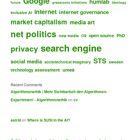
Google
humlab
future
grassroots initiatives
ideology
internet
internet governance
inclusive AI
market capitalism
media art
net politics
open source
PhD
new media
OII
search engine
privacy
STS
social media
sociotechnical imaginary
sweden
umeå
technology assessment
Recent Comments
Algorithmenethik | Mehr Sichtbarkeit den Algorithmen-
Expertinnen! - Algorithmenethik
on
cv
astrid
on
Where is SUSI in the AI?