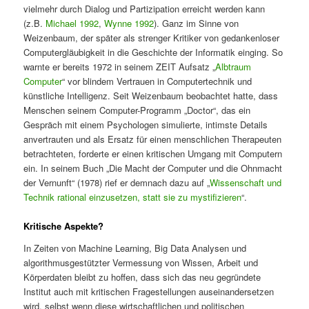
vielmehr durch Dialog und Partizipation erreicht werden kann
(z.B.
Michael 1992
,
Wynne 1992
). Ganz im Sinne von
Weizenbaum, der später als strenger Kritiker von gedankenloser
Computergläubigkeit in die Geschichte der Informatik einging. So
warnte er bereits 1972 in seinem ZEIT Aufsatz „
Albtraum
Computer
“ vor blindem Vertrauen in Computertechnik und
künstliche Intelligenz. Seit Weizenbaum beobachtet hatte, dass
Menschen seinem Computer-Programm „Doctor“, das ein
Gespräch mit einem Psychologen simulierte, intimste Details
anvertrauten und als Ersatz für einen menschlichen Therapeuten
betrachteten, forderte er einen kritischen Umgang mit Computern
ein. In seinem Buch „Die Macht der Computer und die Ohnmacht
der Vernunft“ (1978) rief er demnach dazu auf „
Wissenschaft und
Technik rational einzusetzen, statt sie zu mystifizieren
“.
Kritische Aspekte?
In Zeiten von Machine Learning, Big Data Analysen und
algorithmusgestützter Vermessung von Wissen, Arbeit und
Körperdaten bleibt zu hoffen, dass sich das neu gegründete
Institut auch mit kritischen Fragestellungen auseinandersetzen
wird, selbst wenn diese wirtschaftlichen und politischen