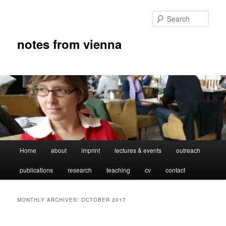
Skip
Skip
to
to
Sear
primary
secondary
content
content
notes from vienna
Main
Home
about
imprint
lectures & events
outreach
menu
publications
research
teaching
cv
contact
MONTHLY ARCHIVES:
OCTOBER 2017